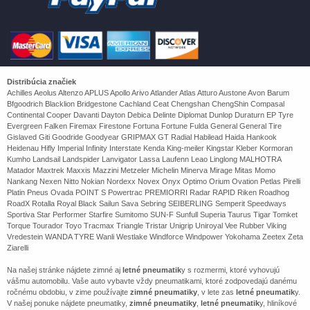
Distribúcia značiek
Achilles Aeolus Altenzo APLUS Apollo Arivo Atlander Atlas Atturo Austone Avon Barum
Bfgoodrich Blacklion Bridgestone Cachland Ceat Chengshan ChengShin Compasal
Continental Cooper Davanti Dayton Debica Delinte Diplomat Dunlop Duraturn EP Tyre
Evergreen Falken Firemax Firestone Fortuna Fortune Fulda General General Tire
Gislaved Giti Goodride Goodyear GRIPMAX GT Radial Habilead Haida Hankook
Heidenau Hifly Imperial Infinity Interstate Kenda King-meiler Kingstar Kleber Kormoran
Kumho Landsail Landspider Lanvigator Lassa Laufenn Leao Linglong MALHOTRA
Matador Maxtrek Maxxis Mazzini Metzeler Michelin Minerva Mirage Mitas Momo
Nankang Nexen Nitto Nokian Nordexx Novex Onyx Optimo Orium Ovation Petlas Pirelli
Platin Pneus Ovada POINT S Powertrac PREMIORRI Radar RAPID Riken Roadhog
RoadX Rotalla Royal Black Sailun Sava Sebring SEIBERLING Semperit Speedways
Sportiva Star Performer Starfire Sumitomo SUN-F Sunfull Superia Taurus Tigar Tomket
Torque Tourador Toyo Tracmax Triangle Tristar Unigrip Uniroyal Vee Rubber Viking
Vredestein WANDA TYRE Wanli Westlake Windforce Windpower Yokohama Zeetex Zeta
Ziarelli
Na našej stránke nájdete zimné aj
letné pneumatik
y s rozmermi, ktoré vyhovujú
vášmu automobilu. Vaše auto vybavte vždy pneumatikami, ktoré zodpovedajú danému
ročnému obdobiu, v zime používajte
zimné pneumatiky
, v lete zas
letné pneumatik
y.
V našej ponuke nájdete pneumatiky,
zimné pneumatiky
,
letné pneumatik
y, hliníkové