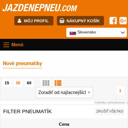
JAZDENEPNEU
.COM
MÔJ PROFIL
NÁKUPNÝ KOŠÍK
E-mail:
Slovensko
Menü
Heslo:
Nové pneumatiky
Registrácia
PRIHLÁSIŤ SA
15
30
60
1
Výsledky vyhľadávania: 2
FILTER PNEUMATÍK
ZRUŠIŤ VŠETKO
Cena