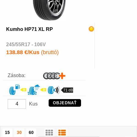
Kumho HP71 XL RP
245/55R17 - 106V
138.88 €/Kus
(bruttó)
Zásoba:
71 dB
OBJEDNAŤ
Kus
15
30
60