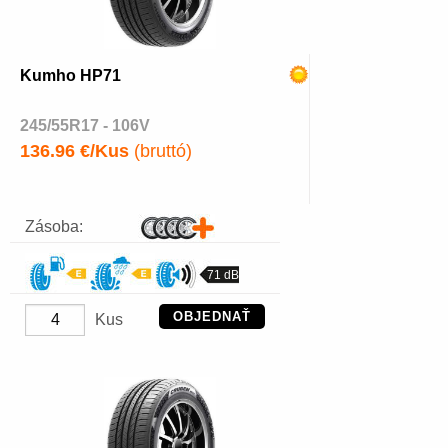
Kumho HP71
245/55R17 - 106V
136.96 €/Kus
(bruttó)
Zásoba:
71 dB
OBJEDNAŤ
Kus