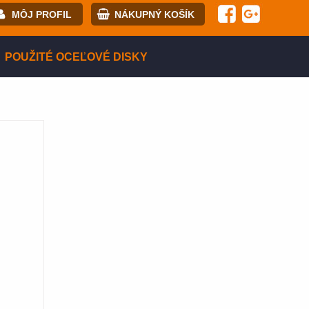
MÔJ PROFIL
NÁKUPNÝ KOŠÍK
il:
POUŽITÉ OCEĽOVÉ DISKY
lo:
istrácia
PRIHLÁSIŤ SA