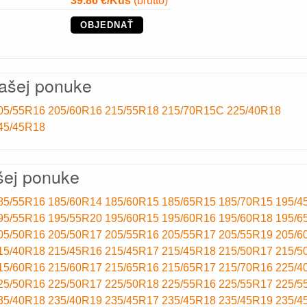
39.86
€/Kus
(bruttó)
OBJEDNAŤ
našej ponuke
05/55R16
205/60R16
215/55R18
215/70R15C
225/40R18
45/45R18
šej ponuke
85/55R16
185/60R14
185/60R15
185/65R15
185/70R15
195/4
95/55R16
195/55R20
195/60R15
195/60R16
195/60R18
195/6
05/50R16
205/50R17
205/55R16
205/55R17
205/55R19
205/6
15/40R18
215/45R16
215/45R17
215/45R18
215/50R17
215/5
15/60R16
215/60R17
215/65R16
215/65R17
215/70R16
225/4
25/50R16
225/50R17
225/50R18
225/55R16
225/55R17
225/5
35/40R18
235/40R19
235/45R17
235/45R18
235/45R19
235/4