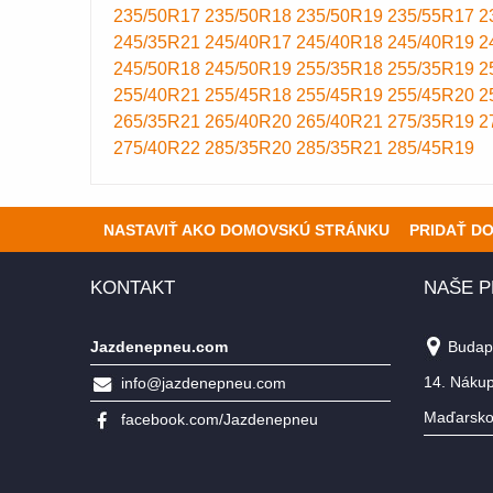
235/50R17
235/50R18
235/50R19
235/55R17
2
245/35R21
245/40R17
245/40R18
245/40R19
2
245/50R18
245/50R19
255/35R18
255/35R19
2
255/40R21
255/45R18
255/45R19
255/45R20
2
265/35R21
265/40R20
265/40R21
275/35R19
2
275/40R22
285/35R20
285/35R21
285/45R19
NASTAVIŤ AKO DOMOVSKÚ STRÁNKU
PRIDAŤ D
KONTAKT
NAŠE 
Jazdenepneu.com
Budape
14. Nákup
info@jazdenepneu.com
Maďarsk
facebook.com/Jazdenepneu