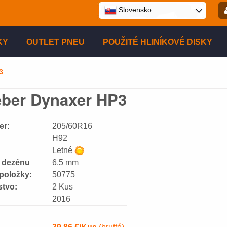
Slovensko
E-ma
KY
OUTLET PNEU
POUŽITÉ HLINÍKOVÉ DISKY
Hes
3
eber Dynaxer HP3
Reg
er:
205/60R16
H92
Letné
 dezénu
6.5 mm
 položky:
50775
tvo:
2 Kus
2016