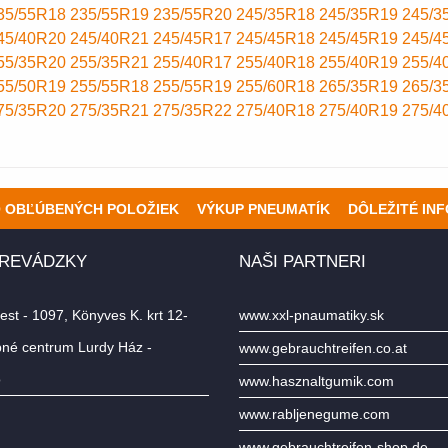
35/55R18
235/55R19
235/55R20
245/35R18
245/35R19
245/3
45/40R20
245/40R21
245/45R17
245/45R18
245/45R19
245/4
55/35R20
255/35R21
255/40R17
255/40R18
255/40R19
255/4
55/50R19
255/55R18
255/55R19
255/60R18
265/35R19
265/3
75/35R20
275/35R21
275/35R22
275/40R18
275/40R19
275/4
O OBĽÚBENÝCH POLOŽIEK
VÝKUP PNEUMATÍK
DÔLEŽITÉ IN
PREVÁDZKY
NAŠI PARTNERI
st - 1097, Könyves K. krt 12-
www.xxl-pnaumatiky.sk
né centrum Lurdy Ház -
www.gebrauchtreifen.co.at
o
www.hasznaltgumik.com
www.rabljenegume.com
www.gebrauchtreifen-shop.de