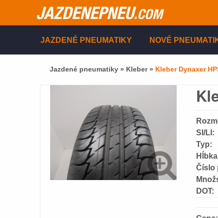
JAZDENEPNEU
.COM
JAZDENÉ PNEUMATIKY
NOVÉ PNEUMATI
Jazdené pneumatiky »
Kleber
»
Kleber Dynaxer HP
Kl
Rozm
SI/LI:
Typ:
Hĺbka
Číslo
Množs
DOT: