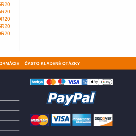
5R20
5R20
0R20
5R20
0R20
FORMÁCIE
ČASTO KLADENÉ OTÁZKY