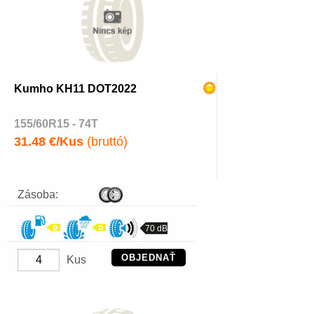
Kumho KH11 DOT2022
155/60R15 - 74T
31.48 €/Kus
(bruttó)
Zásoba:
70 dB
OBJEDNAŤ
Kus