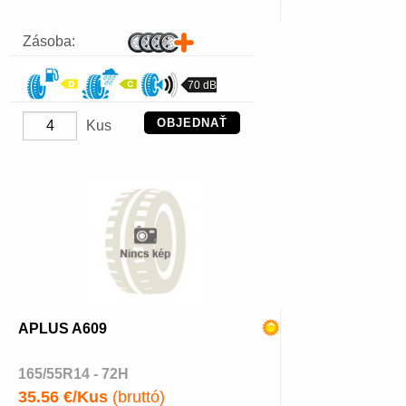
Zásoba:
70 dB
OBJEDNAŤ
Kus
APLUS A609
165/55R14 - 72H
35.56 €/Kus
(bruttó)