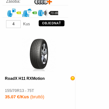
Zásoba:
70 dB
OBJEDNAŤ
Kus
RoadX H11 RXMotion
155/70R13 - 75T
35.07 €/Kus
(bruttó)