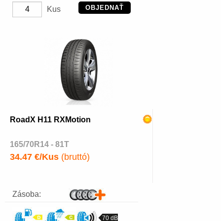
OBJEDNAŤ
Kus
RoadX H11 RXMotion
165/70R14 - 81T
34.47 €/Kus
(bruttó)
Zásoba:
70 dB