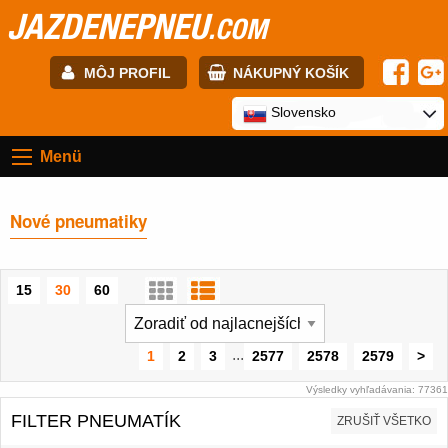
JAZDENEPNEU
.COM
MÔJ PROFIL
NÁKUPNÝ KOŠÍK
E-mail:
Slovensko
Menü
Heslo:
Nové pneumatiky
Registrácia
PRIHLÁSIŤ SA
15
30
60
...
1
2
3
2577
2578
2579
>
Výsledky vyhľadávania: 77361
FILTER PNEUMATÍK
ZRUŠIŤ VŠETKO