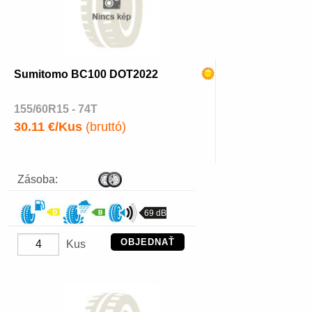
Sumitomo BC100 DOT2022
155/60R15 - 74T
30.11 €/Kus
(bruttó)
Zásoba:
69 dB
OBJEDNAŤ
Kus