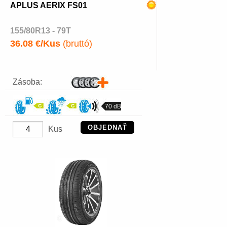
APLUS AERIX FS01
155/80R13 - 79T
36.08 €/Kus
(bruttó)
Zásoba:
70 dB
OBJEDNAŤ
Kus