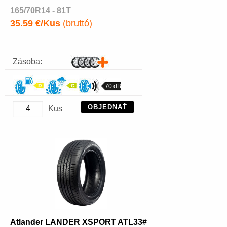
165/70R14 - 81T
35.59 €/Kus
(bruttó)
Zásoba:
70 dB
OBJEDNAŤ
Kus
Atlander LANDER XSPORT ATL33#