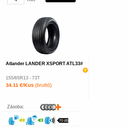
Atlander LANDER XSPORT ATL33#
155/65R13 - 73T
34.11 €/Kus
(bruttó)
Zásoba:
70 dB