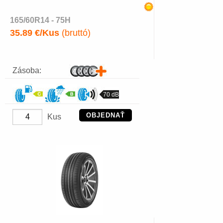
165/60R14 - 75H
35.89 €/Kus
(bruttó)
Zásoba:
70 dB
OBJEDNAŤ
Kus