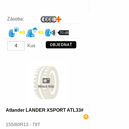
Zásoba:
70 dB
OBJEDNAŤ
Kus
Atlander LANDER XSPORT ATL33#
155/80R13 - 79T