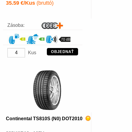
35.59 €/Kus
(bruttó)
Zásoba:
70 dB
OBJEDNAŤ
Kus
Continental TS810S (N0) DOT2010