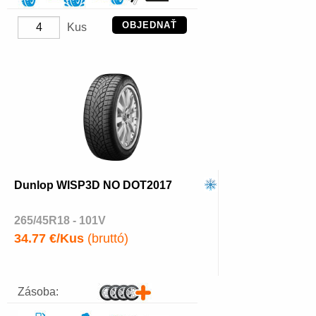
OBJEDNAŤ
Kus
Dunlop WISP3D NO DOT2017
265/45R18 - 101V
34.77 €/Kus
(bruttó)
Zásoba: