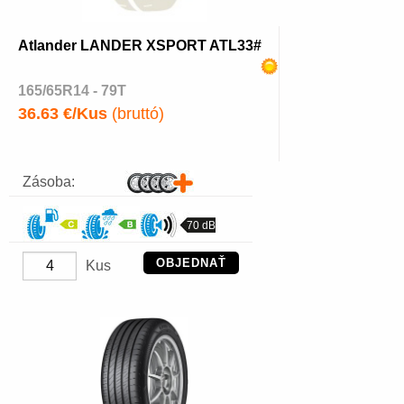
Atlander LANDER XSPORT ATL33#
165/65R14 - 79T
36.63 €/Kus
(bruttó)
Zásoba:
70 dB
OBJEDNAŤ
Kus