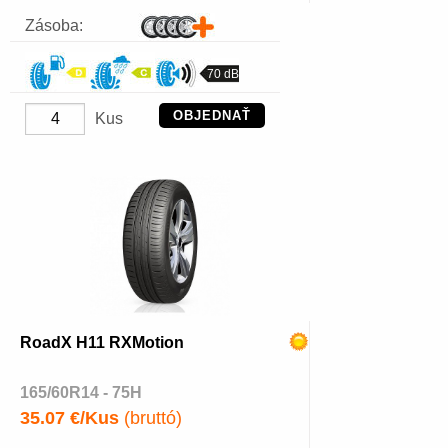
Zásoba:
70 dB
OBJEDNAŤ
Kus
RoadX H11 RXMotion
165/60R14 - 75H
35.07 €/Kus
(bruttó)