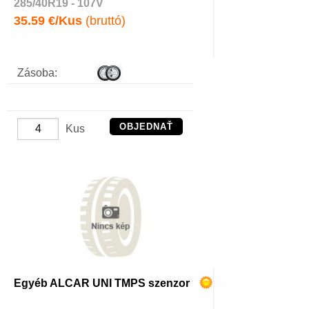
285/40R19 - 107V
35.59 €/Kus
(bruttó)
Zásoba:
OBJEDNAŤ
Kus
Egyéb ALCAR UNI TMPS szenzor