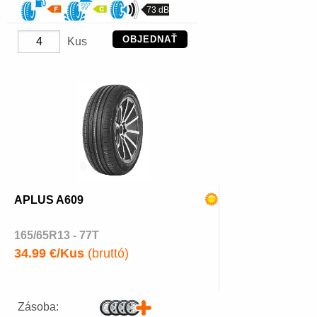
73 dB
OBJEDNAŤ
Kus
APLUS A609
165/65R13 - 77T
34.99 €/Kus
(bruttó)
Zásoba: