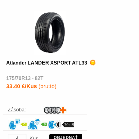
Atlander LANDER XSPORT ATL33
175/70R13 - 82T
33.40 €/Kus
(bruttó)
Zásoba:
70 dB
OBJEDNAŤ
Kus