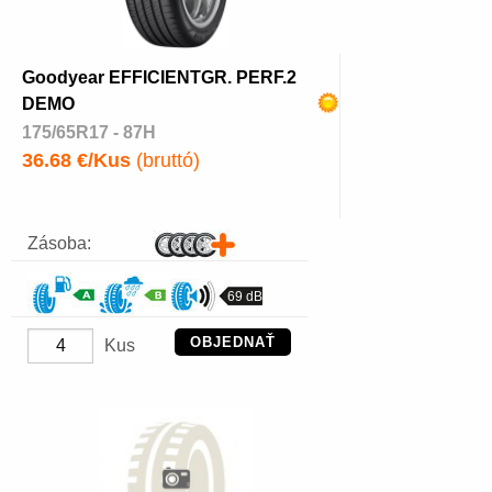
Goodyear EFFICIENTGR. PERF.2
DEMO
175/65R17 - 87H
36.68 €/Kus
(bruttó)
Zásoba:
69 dB
OBJEDNAŤ
Kus