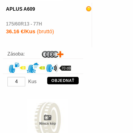
APLUS A609
175/60R13 - 77H
36.16 €/Kus
(bruttó)
Zásoba:
70 dB
OBJEDNAŤ
Kus