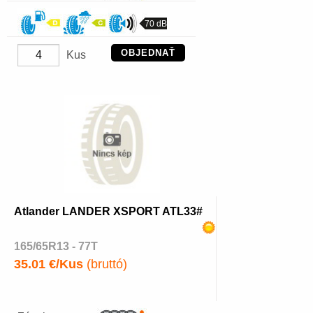
70 dB
OBJEDNAŤ
Kus
Atlander LANDER XSPORT ATL33#
165/65R13 - 77T
35.01 €/Kus
(bruttó)