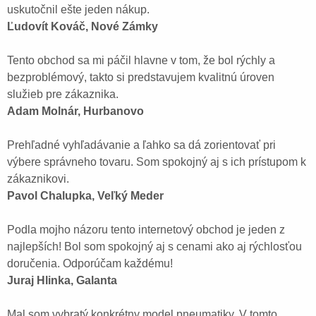
uskutočnil ešte jeden nákup.
Ľudovít Kováč, Nové Zámky
Tento obchod sa mi páčil hlavne v tom, že bol rýchly a
bezproblémový, takto si predstavujem kvalitnú úroven
služieb pre zákaznika.
Adam Molnár, Hurbanovo
Prehľadné vyhľadávanie a ľahko sa dá zorientovať pri
výbere správneho tovaru. Som spokojný aj s ich prístupom k
zákaznikovi.
Pavol Chalupka, Veľký Meder
Podla mojho názoru tento internetový obchod je jeden z
najlepších! Bol som spokojný aj s cenami ako aj rýchlosťou
doručenia. Odporúčam každému!
Juraj Hlinka, Galanta
Mal som vybratý konkrétny model pneumatiky. V tomto