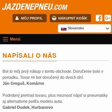
JAZDENEPNEU
.COM
MÔJ PROFIL
NÁKUPNÝ KOŠÍK
E-mail:
Slovensko
Menü
Heslo:
NAPÍSALI O NÁS
Registrácia
PRIHLÁSIŤ SA
Bol to môj prvý nákup v tomto obchode. Doručenie bolo v
poriadku. Tovar mi bol doručený do dvoch dní.
Ján Greguš, Komárno
Podrobný prehlad tovaru, plus moznosť nájsť si pneumatiky
aj alternativne podľa modelu auta.
Gabriel Dudek, Hurbanovo