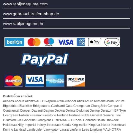
www.rabljenegume.com
www.gebrauchtreifen-shop.de
www.rabljenegume.hr
Distribúcia značiek
Achilles Aeolus Altenzo APLUS Apollo Arivo Atlander Atlas Atturo Austone Avon Barum
Bfgoodrich Blacklion Bridgestone Cachland Ceat Chengshan ChengShin Compasal
Continental Cooper Davanti Dayton Debica Delinte Diplomat Dunlop Duraturn EP Tyre
Evergreen Falken Firemax Firestone Fortuna Fortune Fulda General General Tire
Gislaved Giti Goodride Goodyear GRIPMAX GT Radial Habilead Haida Hankook
Heidenau Hifly Imperial Infinity Interstate Kenda King-meiler Kingstar Kleber Kormoran
Kumho Landsail Landspider Lanvigator Lassa Laufenn Leao Linglong MALHOTRA