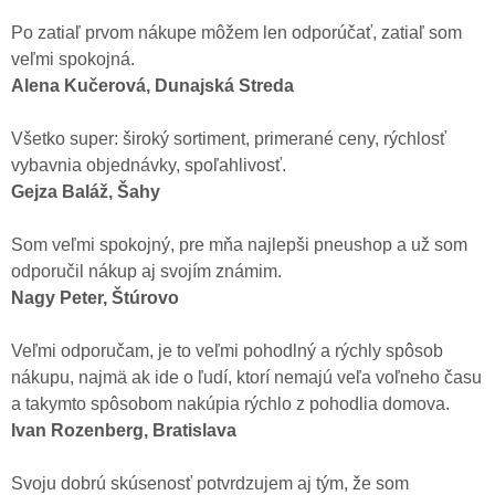
Po zatiaľ prvom nákupe môžem len odporúčať, zatiaľ som
veľmi spokojná.
Alena Kučerová, Dunajská Streda
Všetko super: široký sortiment, primerané ceny, rýchlosť
vybavnia objednávky, spoľahlivosť.
Gejza Baláž, Šahy
Som veľmi spokojný, pre mňa najlepši pneushop a už som
odporučil nákup aj svojím známim.
Nagy Peter, Štúrovo
Veľmi odporučam, je to veľmi pohodlný a rýchly spôsob
nákupu, najmä ak ide o ľudí, ktorí nemajú veľa voľneho času
a takymto spôsobom nakúpia rýchlo z pohodlia domova.
Ivan Rozenberg, Bratislava
Svoju dobrú skúsenosť potvrdzujem aj tým, že som