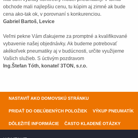
obchode mali najlepšiu cenu, tu kúpim aj zimné ak bude
cena ako-tak ok, v porovnaní s konkurenciou.
Gabriel Bartoš, Levice
Veľmi pekne Vám ďakujeme za promptné a kvalifikované
vybavenie našej objednávky. Ak budeme potrebovať
akékoľvek pneumatiky aj v budúcnosti, určite využijeme
Vašich služieb. S úctivým pozdravom
Ing.Štefan Tóth, konateľ 3TON, s.r.o.
NASTAVIŤ AKO DOMOVSKÚ STRÁNKU
PRIDAŤ DO OBĽÚBENÝCH POLOŽIEK
VÝKUP PNEUMATÍK
DÔLEŽITÉ INFORMÁCIE
ČASTO KLADENÉ OTÁZKY