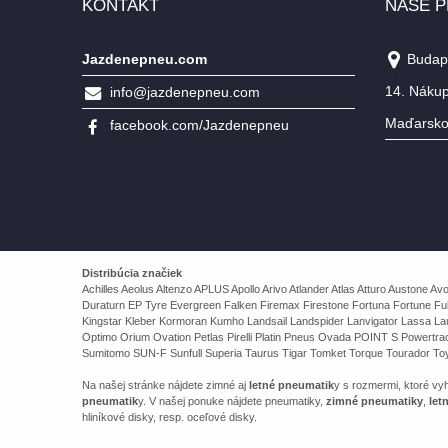
KONTAKT
NAŠE 
Jazdenepneu.com
Budape
14. Nákup
info@jazdenepneu.com
Maďarsk
facebook.com/Jazdenepneu
Distribúcia značiek
Achilles Aeolus Altenzo APLUS Apollo Arivo Atlander Atlas Atturo Auston
Duraturn EP Tyre Evergreen Falken Firemax Firestone Fortuna Fortune Ful
Kingstar Kleber Kormoran Kumho Landsail Landspider Lanvigator Lassa 
Optimo Orium Ovation Petlas Pirelli Platin Pneus Ovada POINT S Powert
Sumitomo SUN-F Sunfull Superia Taurus Tigar Tomket Torque Tourador Toy
Na našej stránke nájdete zimné aj
letné pneumatik
y s rozmermi, ktoré v
pneumatik
y. V našej ponuke nájdete pneumatiky,
zimné pneumatiky
,
let
hliníkové disky, resp. oceľové disky.