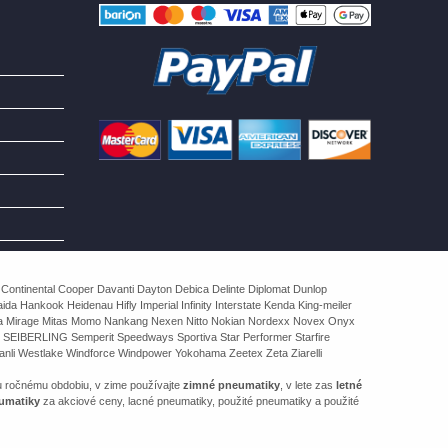
 Continental Cooper Davanti Dayton Debica Delinte Diplomat Dunlop
 Hankook Heidenau Hifly Imperial Infinity Interstate Kenda King-meiler
rva Mirage Mitas Momo Nankang Nexen Nitto Nokian Nordexx Novex Onyx
 SEIBERLING Semperit Speedways Sportiva Star Performer Starfire
nli Westlake Windforce Windpower Yokohama Zeetex Zeta Ziarelli
u ročnému obdobiu, v zime používajte
zimné pneumatiky
, v lete zas
letné
umatiky
za akciové ceny, lacné pneumatiky, použité pneumatiky a použité