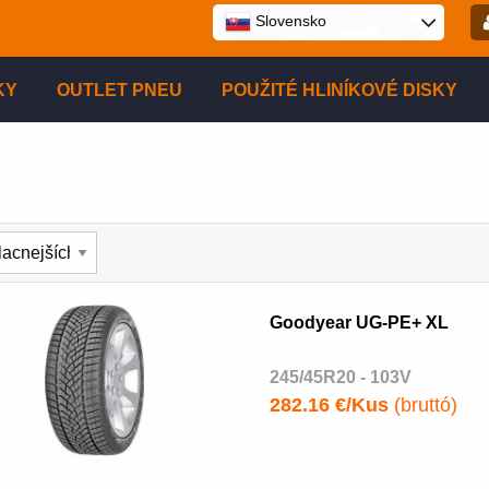
Slovensko
E-ma
KY
OUTLET PNEU
POUŽITÉ HLINÍKOVÉ DISKY
Hes
Reg
Goodyear UG-PE+ XL
245/45R20 - 103V
282.16 €/Kus
(bruttó)