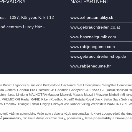
PREVÁDZKY
NAŠI PARTNERI
st - 1097, Könyves K. krt 12-
www.xxl-pnaumatiky.sk
né centrum Lurdy Ház -
www.gebrauchtreifen.co.at
o
www.hasznaltgumik.com
www.rabljenegume.com
www.gebrauchtreifen-shop.de
www.rabljenegume.hr
e Avon Barum Bfgoodrich Blacklion Bridgestone Cachland Ceat Chengshan ChengShin Compasal
da General General Tire Gislaved Giti Goodride Goodyear GRIPMAX GT Radial Habilead Haida
Laufenn Leao Linglong MALHOTRA Matador Maxtrek Maxxis Mazzini Metzeler Michelin Mine
rac PREMIORRI Radar RAPID Riken Roadhog RoadX Rotalla Royal Black Sailun Sava Sebring
o Tracmax Triangle Tristar Unigrip Uniroyal Vee Rubber Viking Vredestein WANDA TYRE Wa
yhovujú vášmu automobilu. Vaše auto vybavte vždy pneumatikami, ktoré zodpovedajú daném
né pneumatik
y, hliníkové disky, oceľové disky, pneumatiky,
letné pneumatik
y a
zimné pne