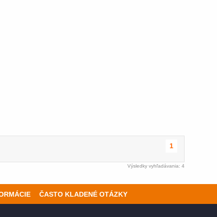
1
Výsledky vyhľadávania: 4
FORMÁCIE
ČASTO KLADENÉ OTÁZKY