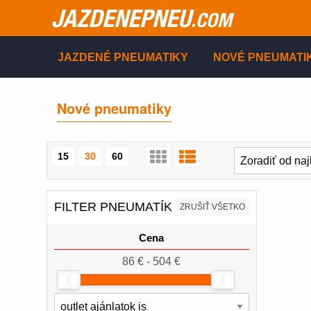
JAZDENEPNEU
.COM
JAZDENÉ PNEUMATIKY
NOVÉ PNEUMATI
Nové pneumatiky
15
30
60
FILTER PNEUMATÍK
ZRUŠIŤ VŠETKO
Cena
86 € - 504 €