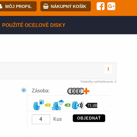
MÔJ PROFIL
NÁKUPNÝ KOŠÍK
il:
POUŽITÉ OCEĽOVÉ DISKY
lo:
istrácia
PRIHLÁSIŤ SA
1
Výsledky vyhľadávania: 4
Zásoba:
71 dB
OBJEDNAŤ
Kus