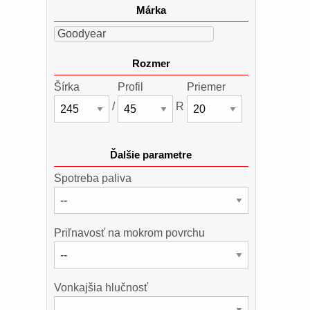
Márka
Goodyear
Rozmer
Šírka
Profil
Priemer
/
R
Ďalšie parametre
Spotreba paliva
Priľnavosť na mokrom povrchu
Vonkajšia hlučnosť