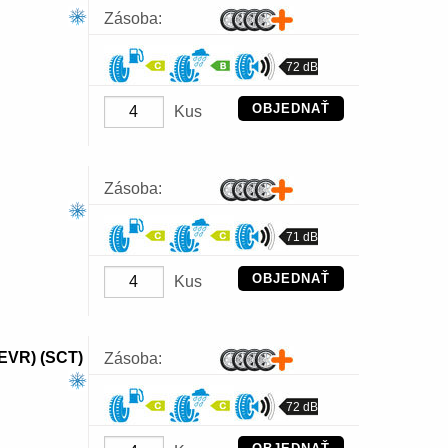
Zásoba:
72 dB
OBJEDNAŤ
Kus
Zásoba:
71 dB
OBJEDNAŤ
Kus
EVR) (SCT)
Zásoba:
72 dB